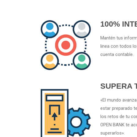
100% IN
Mantén tus inform
linea con todos lo
cuenta contable.
SUPERA 
«El mundo avanza
estar preparado t
los retos de tu c
OPEN BANK te aco
superarlos».