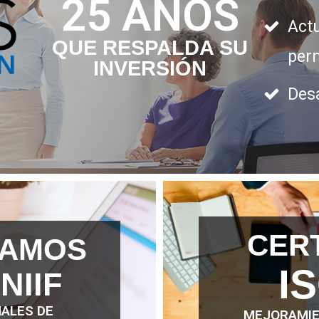
25 AÑOS
Act
QUE RESPALDA SU
per
INVERSIÓN
Des
CER
TAMOS
I
NIIF
ALES DE
MEJORAMIE