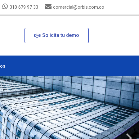
310 679 97 33
comercial@orbis.com.co
Solicita tu demo
nos