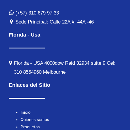
(+57) 310 679 97 33
Sede Principal: Calle 22A #. 44A -46
Florida - Usa
Florida - USA 4000dow Raid 32934 suite 9 Cel:
310 8554960 Melbourne​​
Enlaces del Sitio
Inicio
Quienes somos
Productos